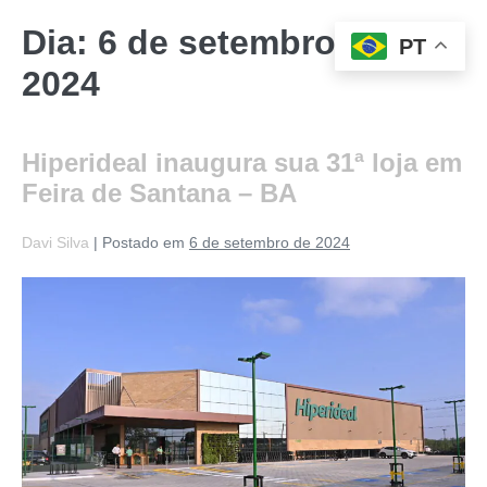
Dia:
6 de setembro de
PT
2024
Hiperideal inaugura sua 31ª loja em
Feira de Santana – BA
Davi Silva
|
Postado em
6 de setembro de 2024