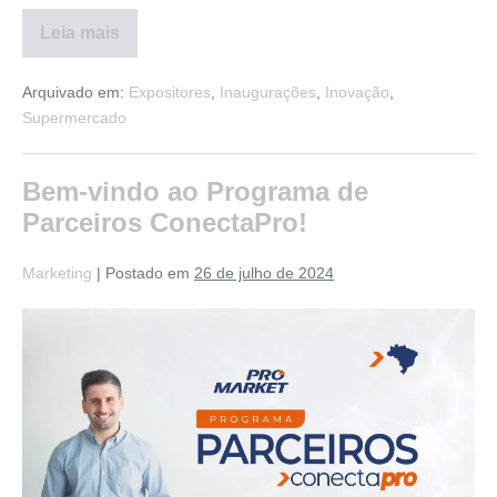
Leia mais
Arquivado em:
Expositores
,
Inaugurações
,
Inovação
,
Supermercado
Bem-vindo ao Programa de
Parceiros ConectaPro!
Marketing
|
Postado em
26 de julho de 2024