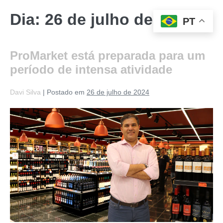
Dia:
26 de julho de 2024
PT
ProMarket está preparada para um
período de intensa atividade
Davi Silva
|
Postado em
26 de julho de 2024