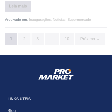
Leia mais
Arquivado em:
Inaugurações
,
Notícias
,
Supermercado
1
2
3
…
10
Próximo →
LINKS UTEIS
Blog