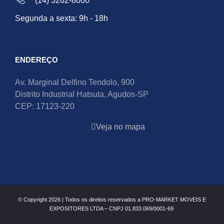
(14) 3262-8000
Segunda a sexta: 9h - 18h
ENDEREÇO
Av. Marginal Delfino Tendolo, 900
Distrito Industrial Hatsuta, Agudos-SP
CEP: 17123-220
Veja no mapa
© Copyright 2026 | Todos os direitos reservados a PRO-MARKET MOVEIS E
EXPOSITORES LTDA – CNPJ 01.833.069/0001-69