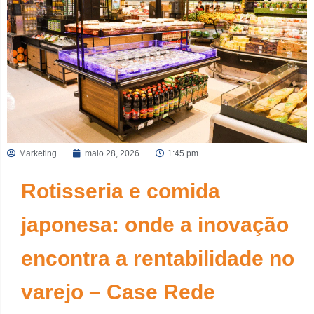
Marketing
maio 28, 2026
1:45 pm
Rotisseria e comida
japonesa: onde a inovação
encontra a rentabilidade no
varejo – Case Rede