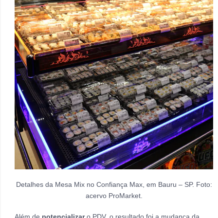
Detalhes da Mesa Mix no Confiança Max, em Bauru – SP. Foto:
acervo ProMarket.
Além de
potencializar
o PDV, o resultado foi a mudança da